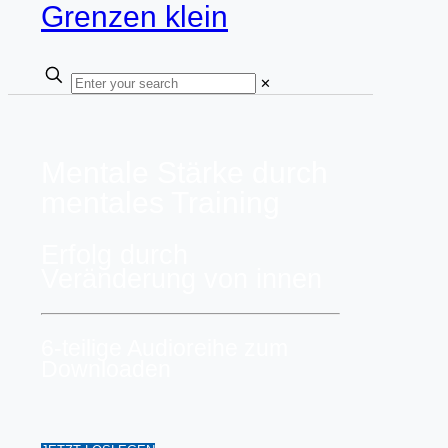
✕
Mentale Stärke durch
mentales Training
Erfolg durch
Veränderung von innen
6-teilige Audioreihe zum
Downloaden