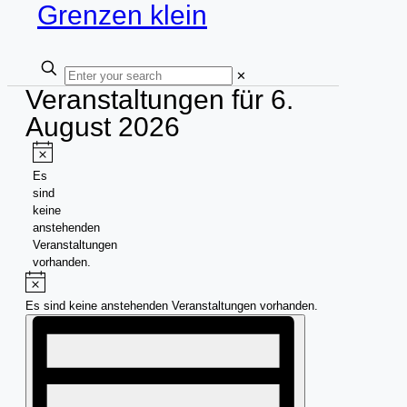
✕
Veranstaltungen für 6.
August 2026
Hinweis
Es
sind
keine
anstehenden
Veranstaltungen
vorhanden.
Hinweis
Es sind keine anstehenden Veranstaltungen vorhanden.
Ansichten-
Veranstaltung
Ansichten-
Navigation
Navigation