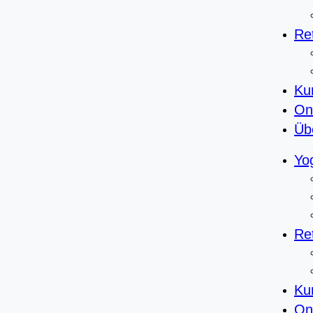
Re
Ku
On
Üb
Yo
Re
Ku
On